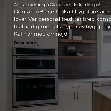
Anlita snickare på Öland som du kan lita på!
Ognizer AB är ett lokalt byggföretag so
lovar. Vår personal besitter bred kom
hjälpa dig med alla typer av byggproje
Kalmar med omnejd.
Boka möte