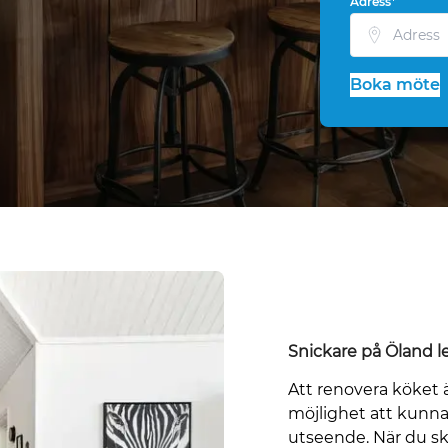
Adress*
Boka möte
Snickare på Öland le
Att renovera köket
möjlighet att kunna
utseende. När du s