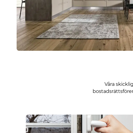
Våra skickli
bostadsrättsföre