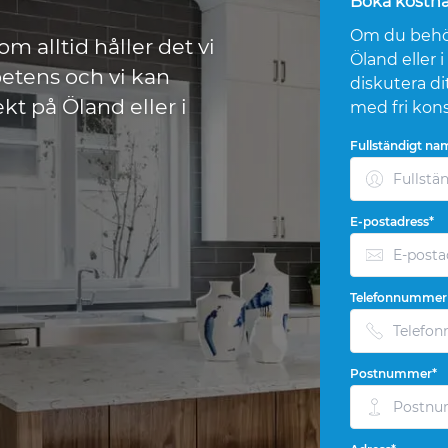
Boka kostna
Om du behöve
m alltid håller det vi
Öland eller
petens och vi kan
diskutera di
kt på Öland eller i
med fri kons
Fullständigt na
E-postadress*
Telefonnummer
Postnummer*