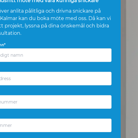
dsfritt möte med våra kunniga snickare
r anlita pålitliga och drivna snickare på
 i Kalmar kan du boka möte med oss. Då kan vi
tt projekt, lyssna på dina önskemål och bidra
ultation.
mn*